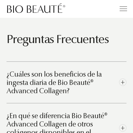
Preguntas Frecuentes
¿Cuáles son los beneficios de la
+
ingesta diaria de Bio Beauté®
Advanced Collagen?
La exclusiva fórmula de Bio Beauté® Advanced Collagen
contiene ocho activos de primera calidad y pureza que
¿En qué se diferencia Bio Beauté®
promueven la formación y la reestructuración del colágeno
del cuerpo contrarrestando los efectos del envejecimiento
Advanced Collagen de otros
+
cutáneo y previniendo la formación de arrugas profundas.
colágenos disponibles en el